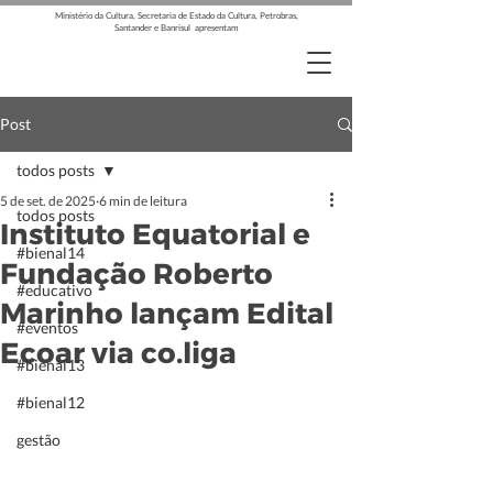
Ministério da Cultura, Secretaria de Estado da Cultura, Petrobras,
Santander e Banrisul apresentam
Post
todos posts
5 de set. de 2025
6 min de leitura
todos posts
Instituto Equatorial e
#bienal14
Fundação Roberto
#educativo
Marinho lançam Edital
#eventos
Ecoar via co.liga
#bienal13
#bienal12
gestão