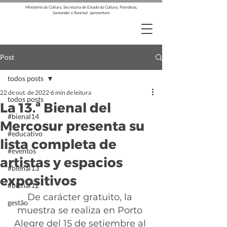
Ministério da Cultura, Secretaria de Estado da Cultura, Petrobras,
Santander e Banrisul apresentam
Post
todos posts
22 de out. de 2022
6 min de leitura
todos posts
La 13.ª Bienal del
#bienal14
Mercosur presenta su
#educativo
lista completa de
#eventos
artistas y espacios
#bienal13
expositivos
#bienal12
De carácter gratuito, la 
gestão
muestra se realiza en Porto 
Alegre del 15 de setiembre al 