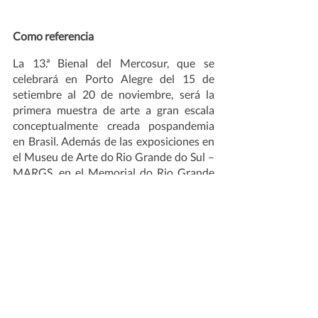
Como referencia 	 
La 13.ª Bienal del Mercosur, que se 
celebrará en Porto Alegre del 15 de 
setiembre al 20 de noviembre, será la 
primera muestra de arte a gran escala 
conceptualmente creada pospandemia 
en Brasil. Además de las exposiciones en 
el Museu de Arte do Rio Grande do Sul – 
MARGS, en el Memorial do Rio Grande 
do Sul, en el Farol Santander Porto 
Alegre, en el Cais, en la Casa de Cultura 
Mario Quintana, en la Fundación Iberê 
Camargo, en el Instituto Ling, en el 
Fronteiras do Pensamento y en el 
Instituto Caldeira, esta edición contará 
con una ruta de Arte Urbano en el centro 
de la ciudad. Con la curadoría general de 
Marcello Dantas y la colaboración de 