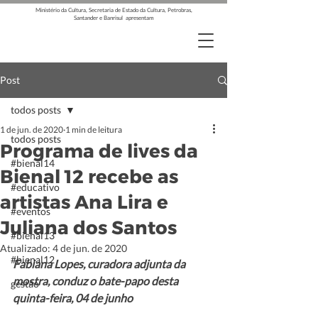
Ministério da Cultura, Secretaria de Estado da Cultura, Petrobras,
Santander e Banrisul apresentam
Post
todos posts
1 de jun. de 2020
1 min de leitura
todos posts
Programa de lives da
#bienal14
Bienal 12 recebe as
#educativo
artistas Ana Lira e
#eventos
Juliana dos Santos
#bienal13
Atualizado:
4 de jun. de 2020
#bienal12
Fabiana Lopes, curadora adjunta da 
mostra, conduz o bate-papo desta 
gestão
quinta-feira, 04 de junho