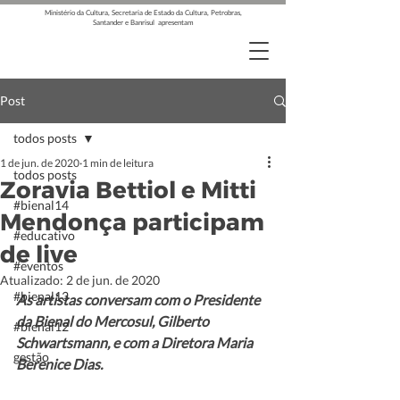
Ministério da Cultura, Secretaria de Estado da Cultura, Petrobras,
Santander e Banrisul apresentam
Post
todos posts
1 de jun. de 2020
1 min de leitura
todos posts
Zoravia Bettiol e Mitti
#bienal14
Mendonça participam
#educativo
de live
#eventos
Atualizado:
2 de jun. de 2020
#bienal13
As artistas conversam com o Presidente 
da Bienal do Mercosul, Gilberto 
#bienal12
Schwartsmann, e com a Diretora Maria 
gestão
Berenice Dias.