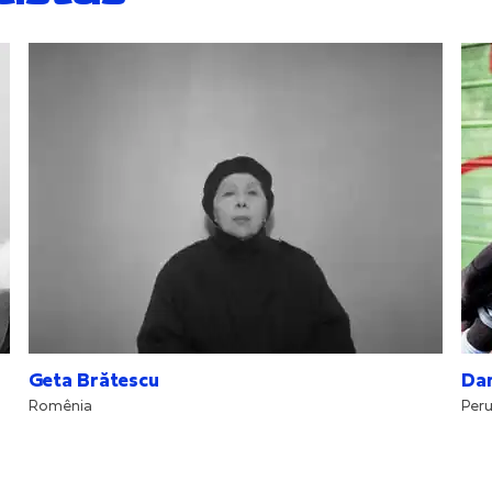
Geta Brătescu
Dan
Romênia
Per