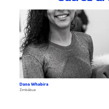
Dana Whabira
Zimbábue