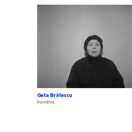
Geta Brătescu
Romênia