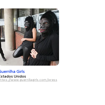
Guerrilha Girls
Estados Unidos
ttps://www.guerrillagirls.com/press