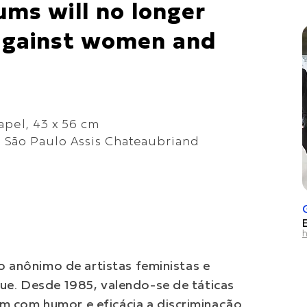
ums will no longer
 against women and
apel, 43 x 56 cm
 São Paulo Assis Chateaubriand
h
vo anônimo de artistas feministas e
que. Desde 1985, valendo-se de táticas
m com humor e eficácia a discriminação