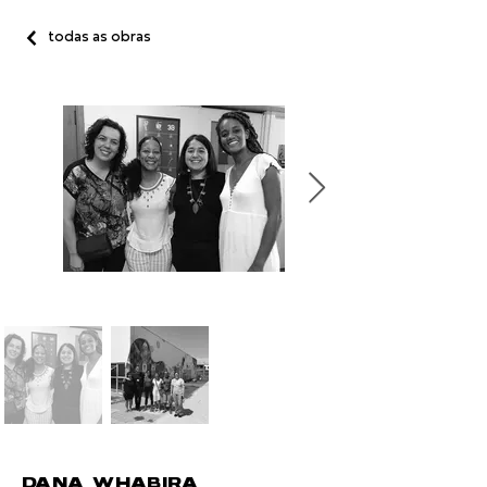
todas as obras
DANA WHABIRA