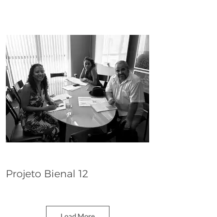
Projeto Bienal 12
Dana Whabira
Load More