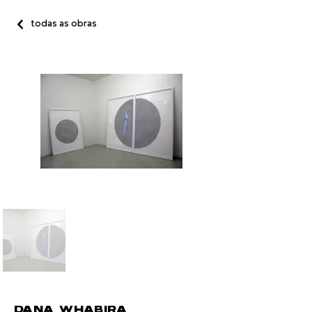
todas as obras
DANA WHABIRA