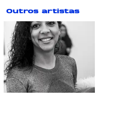
Outros artistas
Circles of Uncertainty (5-6)
Dana Whabira
Dana Whabira
Zimbábue