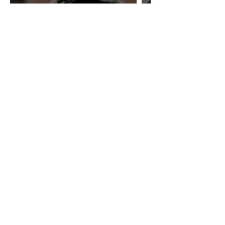
#01 Mulheres na Arte
Quantas artistas mulheres você
conhece?
REALIZACIÓN: