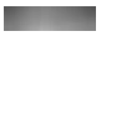
2018
Geta Brătescu
Romênia