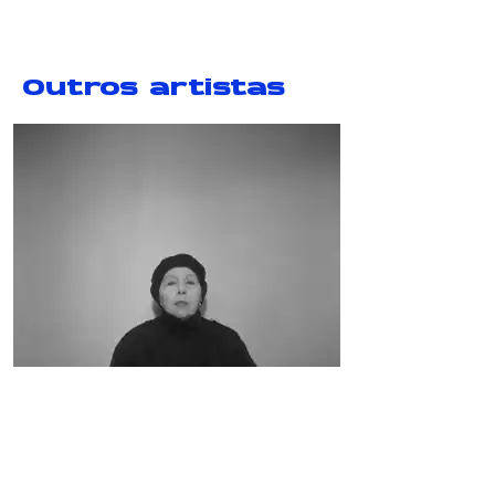
Outros artistas
Circles of Uncertainty (5-6)
Dana Whabira
Geta Brătescu