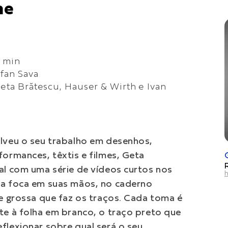
ne
0 min
efan Sava
Geta Brătescu, Hauser & Wirth e Ivan
olveu o seu trabalho em desenhos,
formances, têxtis e filmes, Geta
nal com uma série de vídeos curtos nos
h
ra foca em suas mãos, no caderno
 e grossa que faz os traços. Cada toma é
nte à folha em branco, o traço preto que
flexionar sobre qual será o seu