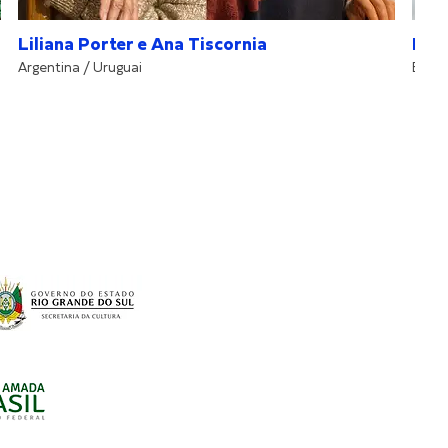
Liliana Porter e Ana Tiscornia
Ene
Argentina / Uruguai
Brasil