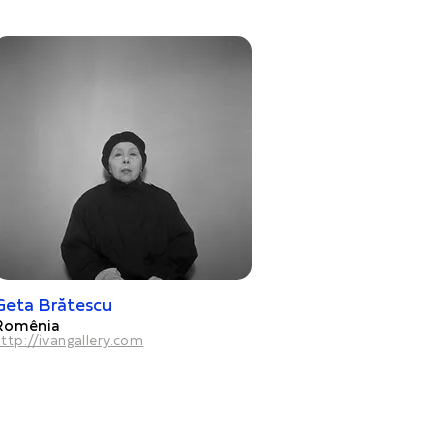
Geta Brătescu
Romênia
ttp://ivangallery.com