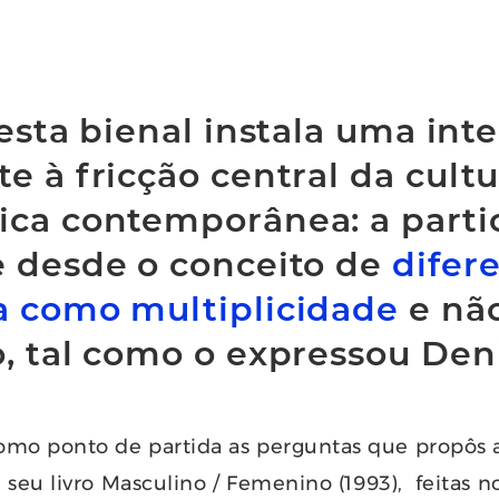
desta bienal instala uma int
e à fricção central da cult
ca contemporânea: a parti
 desde o conceito de
difer
a como multiplicidade
e nã
, tal como o expressou Deni
o ponto de partida as perguntas que propôs a
 seu livro Masculino / Femenino (1993), feitas n