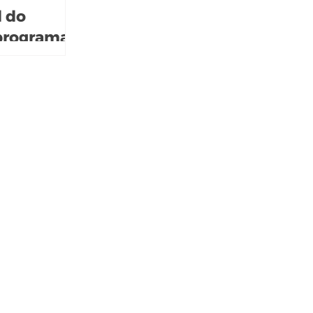
l do
 programa