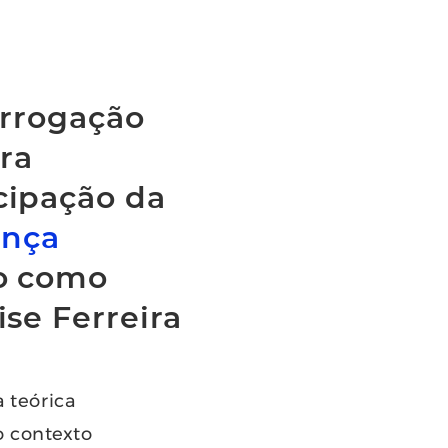
errogação
ura
cipação da
ença
o como
se Ferreira
 teórica
o contexto