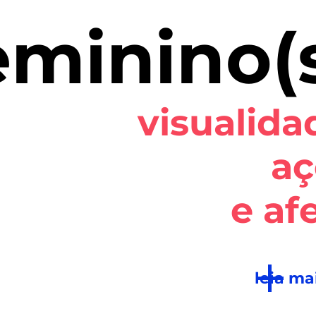
eminino(s
visualida
aç
e af
+
leia ma