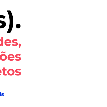
).
des,
ões
etos
is