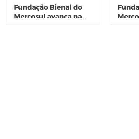
Fundação Bienal do
Funda
Mercosul avança na
Merco
construção de um
firma 
educativo permanente ao
Instit
lado do Banrisul Cultural