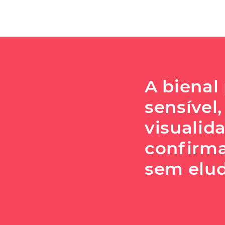
A bienal
sensível
visualid
confirm
sem elud