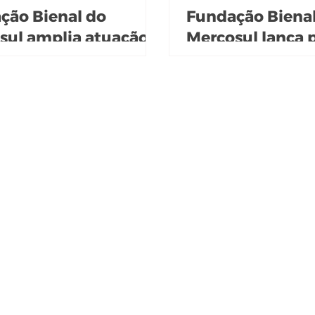
ção Bienal do
Fundação Biena
sul amplia atuação e
Mercosul lança
parceria com o
de Patronos e
uto Caldeira
Mantenedores