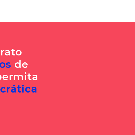
rato
os
de
permita
crática