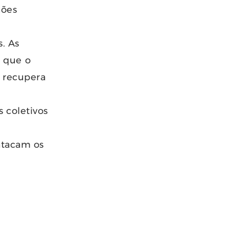
ções
s. As
 que o
, recupera
 coletivos
atacam os