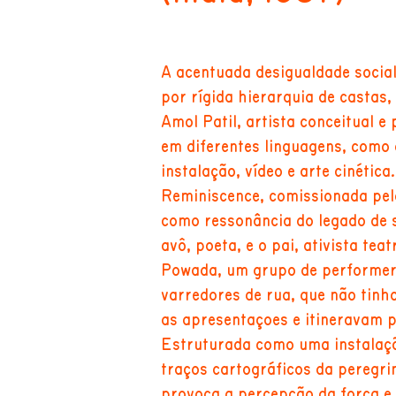
A acentuada desigualdade social 
por rígida hierarquia de castas,
Amol Patil, artista conceitual e
em diferentes linguagens, como 
instalação, vídeo e arte cinética
Reminiscence, comissionada pela
como ressonância do legado de 
avô, poeta, e o pai, ativista tea
Powada, um grupo de performe
varredores de rua, que não tinh
as apresentações e itineravam p
Estruturada como uma instalação
traços cartográficos da peregri
provoca a percepção da força e