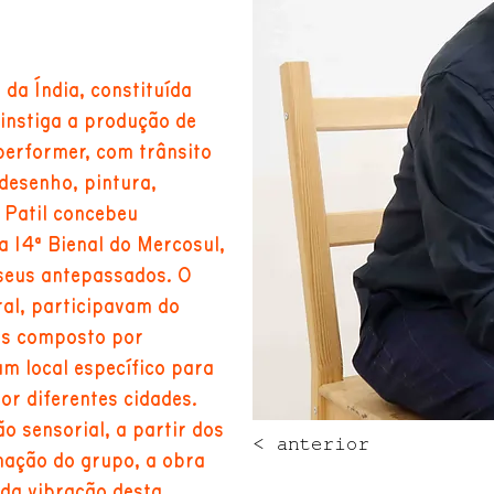
da Índia, constituída
 instiga a produção de
 performer, com trânsito
desenho, pintura,
. Patil concebeu
 14ª Bienal do Mercosul,
seus antepassados. O
tral, participavam do
rs composto por
am local específico para
or diferentes cidades.
 sensorial, a partir dos
< anterior
nação do grupo, a obra
 da vibração desta