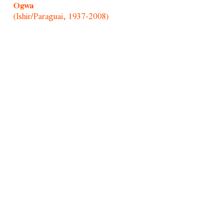
Ogwa
(Ishir/Paraguai, 1937-2008)
Özgür Kar
(Turquia, 1992)
Paul Mpagi Sepuya
(Estados Unidos, 1982)
Randolpho Lamonier
(Brasil, 1988)
Retratistas do Morro/Afonso Pimenta
(Brasil, 1954)
Rochelle Costi
(Brasil, 1961-2022)
Rodrigo Cass
(Brasil, 1983)