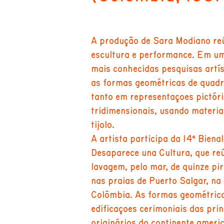
A produção de Sara Modiano reú
escultura e performance. Em um
mais conhecidas pesquisas artí
as formas geométricas de quadri
tanto em representações pictór
tridimensionais, usando materi
tijolo.
A artista participa da 14ª Bien
Desaparece una Cultura, que re
lavagem, pelo mar, de quinze pir
nas praias de Puerto Salgar, na
Colômbia. As formas geométric
edificações cerimoniais das pri
originários do continente ameri