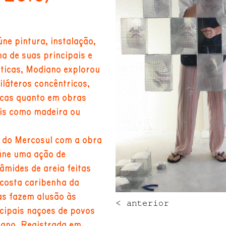
ne pintura, instalação,
a de suas principais e
sticas, Modiano explorou
láteros concêntricos,
icas quanto em obras
ais como madeira ou
al do Mercosul com a obra
úne uma ação de
âmides de areia feitas
 costa caribenha da
as fazem alusão às
< anterior
ncipais nações de povos
cano. Registrada em