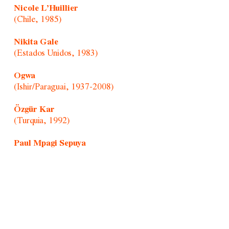
Nicole L’Huillier
(Chile, 1985)
Nikita Gale
(Estados Unidos, 1983)
Ogwa
(Ishir/Paraguai, 1937-2008)
Özgür Kar
(Turquia, 1992)
Paul Mpagi Sepuya
(Estados Unidos, 1982)
Randolpho Lamonier
(Brasil, 1988)
Retratistas do Morro/Afonso Pimenta
(Brasil, 1954)