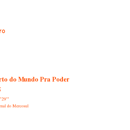
ro
erto do Mundo Pra Poder
5
’29’’
enal do Mercosul