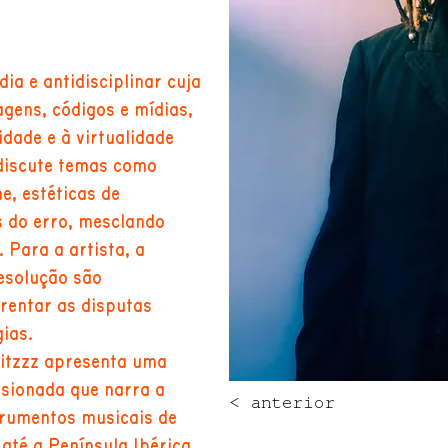
ia e antidisciplinar cuja
agens, códigos e mídias,
idade e à virtualidade
discute temas como
, estéticas de
s do erro, mesclando
Para a artista, a
resolução são
rentar as disputas
ias.
ritzzz apresenta uma
ssionada que narra a
< anterior
trumentos musicais de
 até a Península Ibérica,