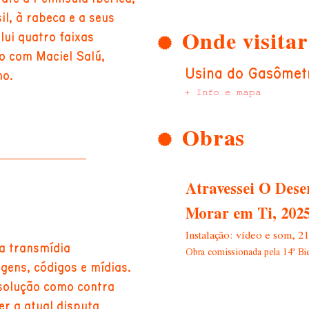
l, à rabeca e a seus
Onde visitar
lui quatro faixas
o com Maciel Salú,
Usina do Gasômet
no.
+ Info e mapa
Obras
Atravessei O Des
Morar em Ti, 202
Instalação: vídeo e som, 21
ta transmídia
Obra comissionada pela 14ª Bi
agens, códigos e mídias.
esolução como contra
er a atual disputa