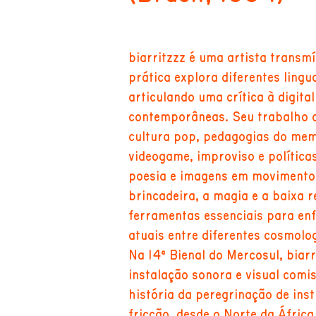
biarritzzz é uma artista transmíd
prática explora diferentes lingu
articulando uma crítica à digital
contemporâneas. Seu trabalho 
cultura pop, pedagogias do meme
videogame, improviso e política
poesia e imagens em movimento. 
brincadeira, a magia e a baixa 
ferramentas essenciais para enf
atuais entre diferentes cosmolog
Na 14ª Bienal do Mercosul, biar
instalação sonora e visual comi
história da peregrinação de ins
fricção, desde o Norte da África