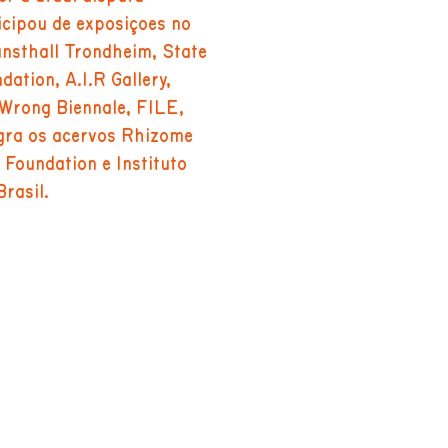
icipou de exposições no
sthall Trondheim, State
ation, A.I.R Gallery,
 Wrong Biennale, FILE,
egra os acervos Rhizome
Foundation e Instituto
Brasil.