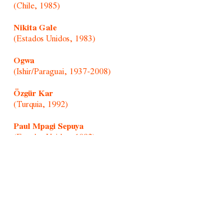
(Chile, 1985)
Nikita Gale
(Estados Unidos, 1983)
Ogwa
(Ishir/Paraguai, 1937-2008)
Özgür Kar
(Turquia, 1992)
Paul Mpagi Sepuya
(Estados Unidos, 1982)
Randolpho Lamonier
(Brasil, 1988)
Retratistas do Morro/Afonso Pimenta
(Brasil, 1954)