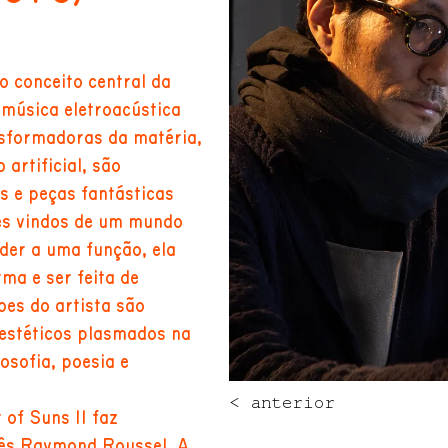
o conceito central da
 música eletroacústica
sformadoras da matéria,
 artificial, são
 e peças fantásticas
es vindos de um mundo
der a uma função, ela
ma e ser feita de
ões do artista são
 estéticos plasmados na
losofia, poesia e
< anterior
 of Suns II faz
cês Raymond Roussel. A