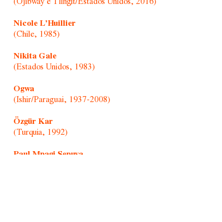
(Ojibway e Tlingit/Estados Unidos, 2016)
Nicole L’Huillier
(Chile, 1985)
Nikita Gale
(Estados Unidos, 1983)
Ogwa
(Ishir/Paraguai, 1937-2008)
Özgür Kar
(Turquia, 1992)
Paul Mpagi Sepuya
(Estados Unidos, 1982)
Randolpho Lamonier
(Brasil, 1988)
Retratistas do Morro/Afonso Pimenta