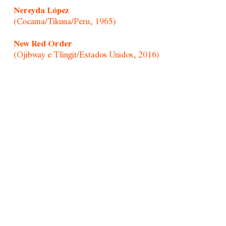
Nereyda López
(Cocama/Tikuna/Peru, 1965)
New Red Order
(Ojibway e Tlingit/Estados Unidos, 2016)
Nicole L’Huillier
(Chile, 1985)
Nikita Gale
(Estados Unidos, 1983)
Ogwa
(Ishir/Paraguai, 1937-2008)
Özgür Kar
(Turquia, 1992)
Paul Mpagi Sepuya
(Estados Unidos, 1982)