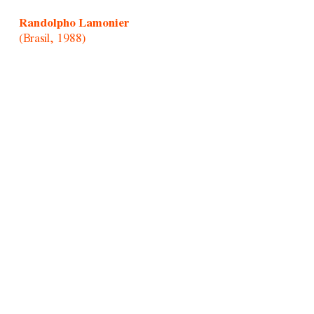
Randolpho Lamonier
(Brasil, 1988)
Retratistas do Morro/Afonso Pimenta
(Brasil, 1954)
Rochelle Costi
(Brasil, 1961-2022)
Rodrigo Cass
(Brasil, 1983)
Samson Young
(Hong Kong, 1979)
Sandra Vásquez de La Horra
(Chile, 1967)
Santiago Yahuarcani