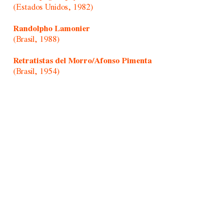
(Estados Unidos, 1982)
Randolpho Lamonier
(Brasil, 1988)
Retratistas del Morro/Afonso Pimenta
(Brasil, 1954)
Rochelle Costi
(Brasil, 1961-2022)
Rodrigo Cass
(Brasil, 1983)
Sandra Vásquez de La Horra
(Chile, 1967)
Sansón joven
(Hong Kong, 1979)