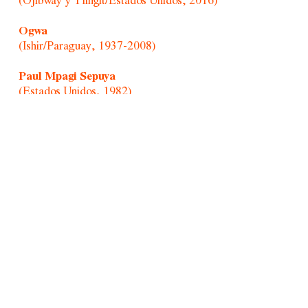
(Ojibway y Tlingit/Estados Unidos, 2016)
Ogwa
(Ishir/Paraguay, 1937-2008)
Paul Mpagi Sepuya
(Estados Unidos, 1982)
Randolpho Lamonier
(Brasil, 1988)
Retratistas del Morro/Afonso Pimenta
(Brasil, 1954)
Rochelle Costi
(Brasil, 1961-2022)
Rodrigo Cass
(Brasil, 1983)
Sandra Vásquez de La Horra