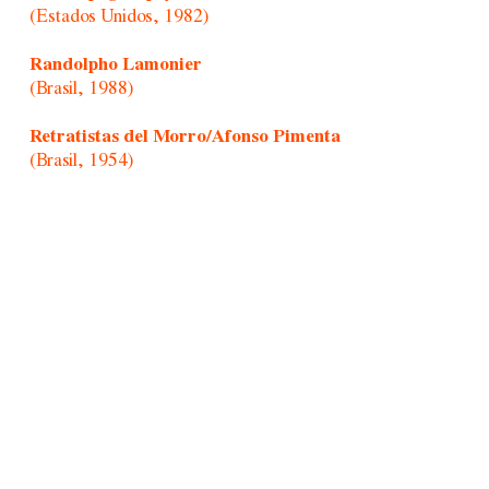
(Estados Unidos, 1982)
Randolpho Lamonier
(Brasil, 1988)
Retratistas del Morro/Afonso Pimenta
(Brasil, 1954)
Rochelle Costi
(Brasil, 1961-2022)
Rodrigo Cass
(Brasil, 1983)
Sandra Vásquez de La Horra
(Chile, 1967)
Sansón joven
(Hong Kong, 1979)