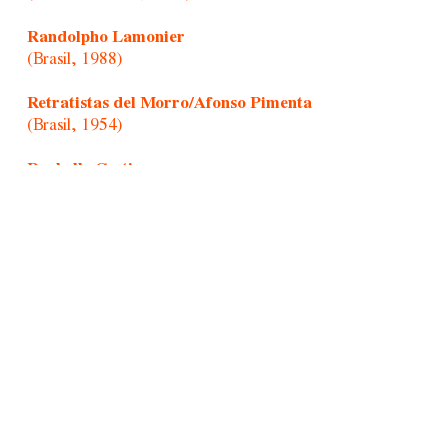
Randolpho Lamonier
(Brasil, 1988)
Retratistas del Morro/Afonso Pimenta
(Brasil, 1954)
Rochelle Costi
(Brasil, 1961-2022)
Rodrigo Cass
(Brasil, 1983)
Sandra Vásquez de La Horra
(Chile, 1967)
Sansón joven
(Hong Kong, 1979)
Santiago Yahuarcani